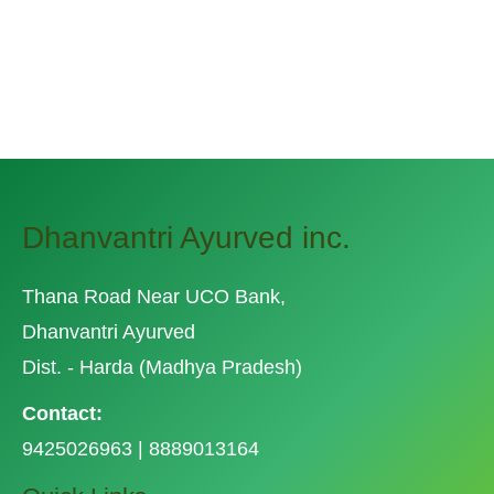
1
2
Dhanvantri Ayurved inc.
Thana Road Near UCO Bank,
Dhanvantri Ayurved
Dist. - Harda (Madhya Pradesh)
Contact:
9425026963 | 8889013164