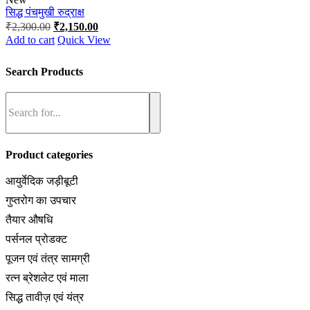
सिद्ध पंचमुखी रुद्राक्ष
Original
Current
₹
2,300.00
₹
2,150.00
price
price
Add to cart
Quick View
was:
is:
₹2,300.00.
₹2,150.00.
Search Products
Product categories
आयुर्वेदिक जड़ीबूटी
गुप्तरोग का उपचार
तैयार औषधि
पर्सनल प्रोडक्ट
पूजन एवं तंत्र सामग्री
रत्न ब्रेशलेट एवं माला
सिद्ध तावीज़ एवं यंत्र