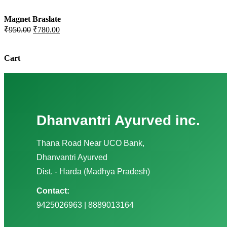
Magnet Braslate
Original
Current
₹
950.00
₹
780.00
Price
Price
Was:
Is:
₹950.00.
₹780.00.
Cart
Dhanvantri Ayurved inc.
Thana Road Near UCO Bank,
Dhanvantri Ayurved
Dist. - Harda (Madhya Pradesh)
Contact:
9425026963 | 8889013164