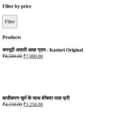
Filter by price
Filter
Products
कस्तूरी असली आधा ग्राम - Kasturi Original
Original
Current
₹
8,500.00
₹
7,000.00
Price
Price
Was:
Is:
₹8,500.00.
₹7,000.00.
बाजीकरण चूर्ण के साथ बंगेश्वर पाक फ्री
Original
Current
₹
4,150.00
₹
3,250.00
Price
Price
Was:
Is:
₹4,150.00.
₹3,250.00.