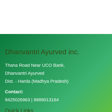
₹950.0
₹780.0
Cart
Dhanvantri Ayurved inc.
Thana Road Near UCO Bank,
Dhanvantri Ayurved
Dist. - Harda (Madhya Pradesh)
Contact:
9425026963 | 8889013164
Quick Links